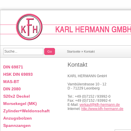
Go
Startseite
»
Kontakt
Kontakt
DIN 69871
HSK DIN 69893
KARL HERMANN GmbH
MAS-BT
Varnbülerstrasse 10 - 12
D - 71229 Leonberg
DIN 2080
S20x2 Deckel
Tel.: +49 (0)7152 / 93992-0
Fax: +49 (0)7152 / 93992-4
Morsekegel (MK)
E-Mail:
verkauf@kfh-hermann.de
Internet:
http://www.kfh-hermann.de
Zylinder+Weldonschaft
Anzugsbolzen
Spannzangen